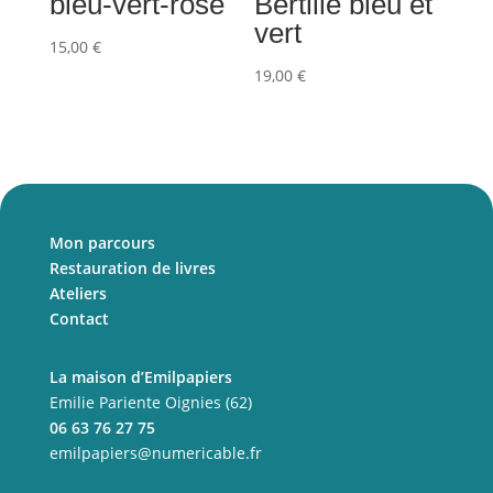
bleu-vert-rose
Bertille bleu et
vert
15,00
€
19,00
€
Mon parcours
Restauration de livres
Ateliers
Contact
La maison d’Emilpapiers
Emilie Pariente Oignies (62)
06 63 76 27 75
emilpapiers@numericable.fr